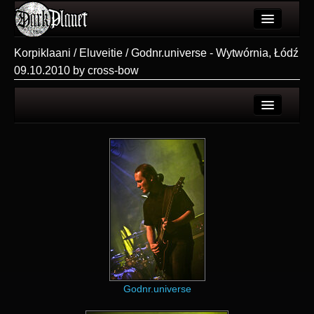
Artykuły
Korpiklaani / Eluveitie / Godnr.universe - Wytwórnia, Łódź
09.10.2010 by cross-bow
Użytkownicy
Wydarzenia
Galeria
Strona użytkownika
Forum
Galerie użytkownika
Więcej
Galeria
Login
Godnr.universe