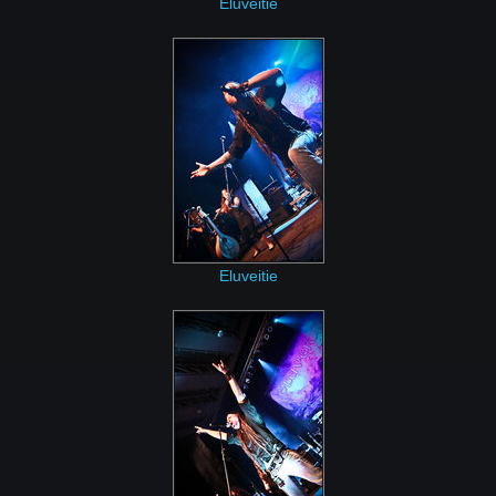
Eluveitie
Eluveitie