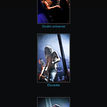
Godnr.universe
Eluveitie