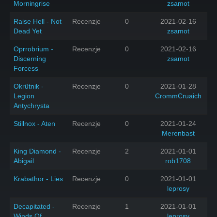
Morningrise
zsamot
Raise Hell - Not
Recenzje
0
2021-02-16
Dead Yet
zsamot
Oprrobrium -
Recenzje
0
2021-02-16
Discerning
zsamot
Forcess
Okrütnik -
Recenzje
0
2021-01-28
Legion
CrommCruaich
Antychrysta
Stillnox - Aten
Recenzje
0
2021-01-24
Merenbast
King Diamond -
Recenzje
2
2021-01-01
Abigail
rob1708
Krabathor - Lies
Recenzje
0
2021-01-01
leprosy
Decapitated -
Recenzje
1
2021-01-01
Winds Of
leprosy