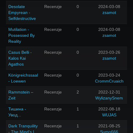
Desolate
Recenzje
0
2024-03-08
Empyrean -
zsamot
Selfdestructive
Mutilation -
Recenzje
0
2024-03-08
Possessed By
zsamot
Reality
Casus Belli -
Recenzje
0
2023-03-26
Kalos Kai
zsamot
Agathos
Königreichssaal
Recenzje
0
2023-03-24
- Loewen
CrommCruaich
Rammstein –
Recenzje
2
2022-12-31
Zeit
WylizanySnem
Тишина -
Recenzje
1
2022-08-18
Увод...
WUJAS
Dark Tranquility
Recenzje
1
2021-08-25
- The Mind's I
Sumo666