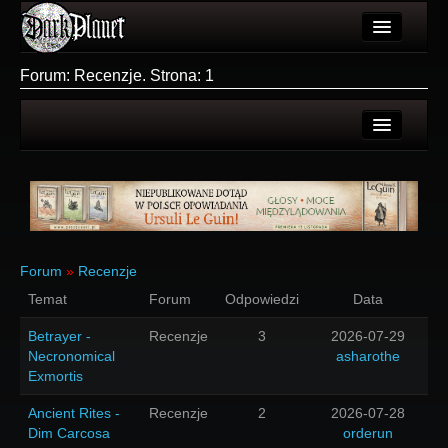
Artykuły
Forum: Recenzje. Strona: 1
Użytkownicy
Wydarzenia
Ostatnie tematy
Galeria
Nowe tematy
Forum
Nowy temat
Więcej
Forum
»
Recenzje
Login
Temat
Forum
Odpowiedzi
Data
Login
Rejestracja
Betrayer -
Recenzje
3
2026-07-29
Necronomical
asharothe
Exmortis
Ancient Rites -
Recenzje
2
2026-07-28
Dim Carcosa
orderun