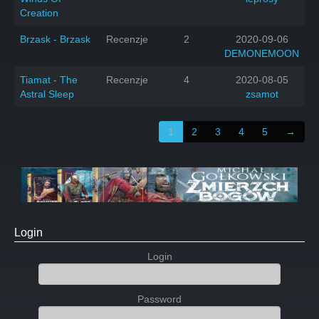
Creation
Brzask - Brzask
Recenzje
2
2020-09-06
DEMONEMOON
Tiamat - The
Recenzje
4
2020-08-05
Astral Sleep
zsamot
1
2
3
4
5
→
Login
Login
Password