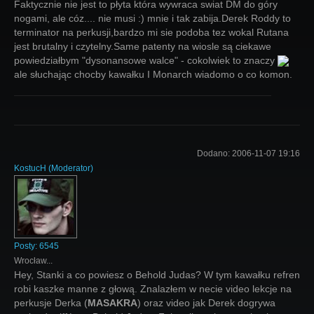
Faktycznie nie jest to płyta która wywraca swiat DM do góry
nogami, ale cóz.... nie musi :) mnie i tak zabija.Derek Roddy to
terminator na perkusji,bardzo mi sie podoba tez wokal Rutana
jest brutalny i czytelny.Same patenty na wiosle są ciekawe
powiedziałbym "dysonansowe walce" - cokolwiek to znaczy
ale słuchając chocby kawałku I Monarch wiadomo o co komon.
Dodano:
2006-11-07 19:16
KostucH
(
Moderator
)
Posty:
6545
Wrocław...
Hey, Stanki a co powiesz o Behold Judas? W tym kawałku refren
robi kaszke manne z głową. Znalazłem w necie video lekcje na
perkusje Derka (
MASAKRA
) oraz video jak Derek dogrywa