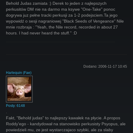
Behold Judas zamiata :) Derek to jeden z najlepszych
perkusitów DM nie na darmo ma ksywe "One-Take" ponoc
dogrywa juz pełne tracki perkusji za 1-2 podejsciem.Ta jego
wypowidź o sesji nagraniowej "Black Seeds of Vengeance" Nile
mnie rozbraja : "Yeah, the Nile record, recorded in about 27
hours. I had never heard the stuff." :D
Dodano:
2006-11-17 10:45
Harlequin
(
Fae
)
Posty:
6148
.
Fakt, "Behold judas" to najlepszy kawałek na płycie. A propos
Roddy'ego - kandydował na stanowisko perkusisty Psyopus, ale
powiedzieli mu, ze jest wystarczajaco szybki, ale za slaby