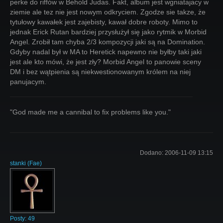
perke do riffów w Behold Judas. Fakt, album jest wgniatajacy w
ziemie ale tez nie jest nowym odkryciem. Zgodze sie takze, że
tytułowy kawałek jest zajebisty, kawał dobre roboty. Mimo to
jednak Erick Rutan bardziej przysłużył się jako rytmik w Morbid
Angel. Zrobił tam chyba 2/3 kompozycji jaki są na Domination.
Gdyby nadal był w MA to Heretick napewno nie byłby taki jaki
jest ale kto mówi, że jest zły? Morbid Angel to panowie sceny
DM i bez wątpienia są niekwestionowanym królem na niej
panujacym.
"God made me a cannibal to fix problems like you."
Dodano:
2006-11-09 13:15
stanki
(
Fae
)
Posty:
49