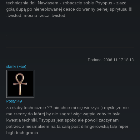
technicznie :lol: Nawiasem - zobaczcie sobie Psyopus - zjazd
gołą dupą po nieheblowanej desce do wanny pełnej spirytusu !!!
:twisted: mocna rzecz :twisted:
.
Dodano:
2006-11-17 18:13
stanki
(
Fae
)
Posty:
49
za słaby technicznie ?? nie chce mi się wierzyc :) myśle,że nie
ma rzeczy do której by nie zagrał więc wątpie zeby to była
kwestia techniki.Psyopus jest spoko ale powoli zaczynam
patrzeć z niesmakiem na tą całą post dillingerowską falę hiper
high tech grania.