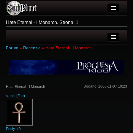
Artykuły
Hate Eternal - I Monarch. Strona: 1
Użytkownicy
Wydarzenia
Ostatnie tematy
Forum
»
Recenzje
»
Hate Eternal - I Monarch
Galeria
Nowe tematy
Forum
Login
Więcej
Rejestracja
Dodano:
2006-11-07 10:23
Hate Eternal - I Monarch
Login
stanki
(
Fae
)
Posty:
49