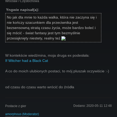
Wrocław / Częstochowa
Yngwie napisał(a):
No jak dla mnie to każda walka, która nie zaczyna się i
nie kończy szacunkiem dla przeciwnika jest
bezsensowną stratą czasu życia, może bardzo boleć i
się mścić - świat fantasy jest tym bezmyślnie
przesiąknięty niestety, realny też
W kontekście wiedźmina, moja druga ex podesłała:
If Witcher had a Black Cat
A co do moich ulubionych postaci, to mój pluszak oczywiście :-)
od czasu do czasu warto wrócić do źródła
Dodano:
2020-05-11 12:48
Postacie z gier
amorphous
(
Moderator
)