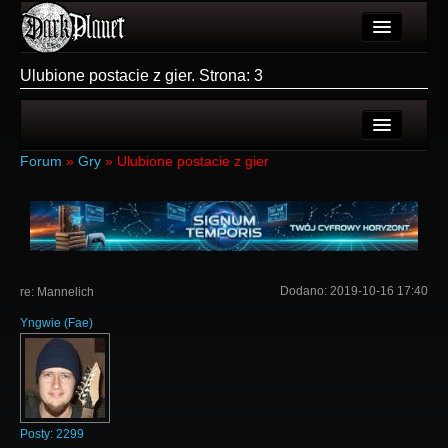
Artykuły
Ulubione postacie z gier. Strona: 3
Użytkownicy
Wydarzenia
Ostatnie tematy
Forum
»
Gry
»
Ulubione postacie z gier
Galeria
Nowe tematy
Forum
Login
Więcej
Rejestracja
Dodano:
2019-10-16 17:40
re: Mannelich
Login
Yngwie
(
Fae
)
Posty:
2299