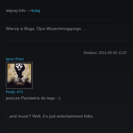
więcej info -->
tutaj
Wierzę w Boga, Ojca Wszechmogącego ...
Dodano:
2011-05-05 11:07
Ignor
(
Fae
)
Posty:
473
jeszcze Paristetris do tego :-)
...and music? Well, it's just entertainment folks.