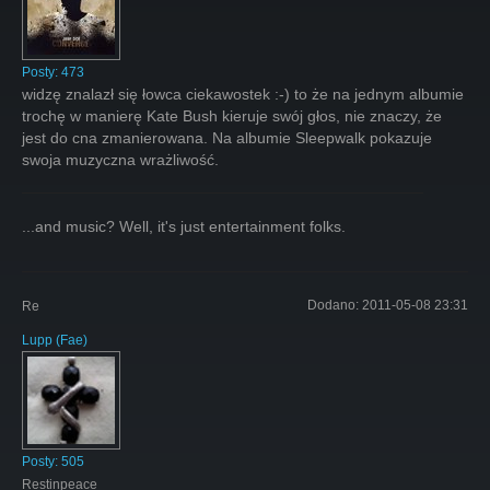
Posty:
473
widzę znalazł się łowca ciekawostek :-) to że na jednym albumie
trochę w manierę Kate Bush kieruje swój głos, nie znaczy, że
jest do cna zmanierowana. Na albumie Sleepwalk pokazuje
swoja muzyczna wrażliwość.
...and music? Well, it's just entertainment folks.
Dodano:
2011-05-08 23:31
Re
Lupp
(
Fae
)
Posty:
505
Restinpeace