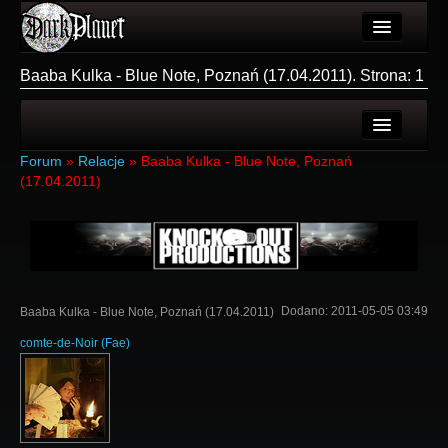
Artykuły
Baaba Kulka - Blue Note, Poznań (17.04.2011). Strona: 1
Użytkownicy
Wydarzenia
Ostatnie tematy
Forum
»
Relacje
»
Baaba Kulka - Blue Note, Poznań
Galeria
(17.04.2011)
Nowe tematy
Forum
Login
Więcej
Rejestracja
Login
Dodano:
2011-05-05 03:49
Baaba Kulka - Blue Note, Poznań (17.04.2011)
comte-de-Noir
(
Fae
)