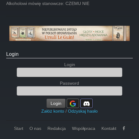
Alkoholowi mówię stanowcze: CZEMU NIE
Login
Login
Password
Login
Załóż konto
/
Odzyskaj hasło
Start
O nas
Redakcja
Współpraca
Kontakt