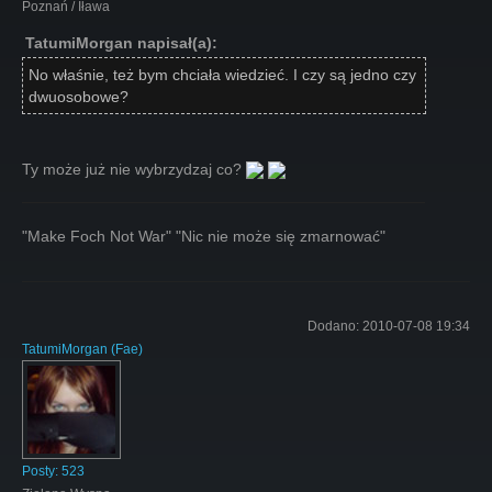
Poznań / Iława
TatumiMorgan napisał(a):
No właśnie, też bym chciała wiedzieć. I czy są jedno czy
dwuosobowe?
Ty może już nie wybrzydzaj co?
"Make Foch Not War" "Nic nie może się zmarnować"
Dodano:
2010-07-08 19:34
TatumiMorgan
(
Fae
)
Posty:
523