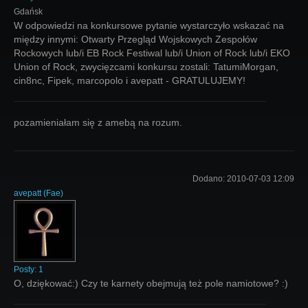
Gdańsk
W odpowiedzi na konkursowe pytanie wystarczyło wskazać na
między innymi: Otwarty Przegląd Wojskowych Zespołów
Rockowych lub/i EB Rock Festiwal lub/i Union of Rock lub/i EKO
Union of Rock, zwycięzcami konkursu zostali: TatumiMorgan,
cin8nc, Fipek, marcopolo i avepatt - GRATULUJEMY!
pozamieniałam się z amebą na rozum.
Dodano:
2010-07-03 12:09
avepatt
(
Fae
)
Posty:
1
O, dziękować:) Czy te karnety obejmują też pole namiotowe? :)