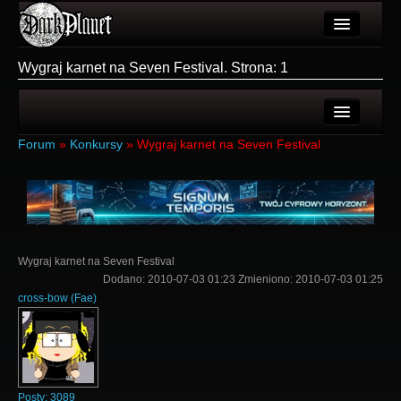
Artykuły
Wygraj karnet na Seven Festival. Strona: 1
Użytkownicy
Wydarzenia
Ostatnie tematy
Forum
»
Konkursy
»
Wygraj karnet na Seven Festival
Galeria
Nowe tematy
Forum
Login
Więcej
Rejestracja
Wygraj karnet na Seven Festival
Login
Dodano:
2010-07-03 01:23
Zmieniono:
2010-07-03 01:25
cross-bow
(
Fae
)
Posty:
3089