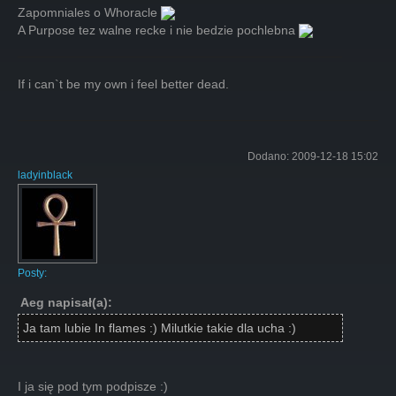
Zapomniales o Whoracle
A Purpose tez walne recke i nie bedzie pochlebna
If i can`t be my own i feel better dead.
Dodano:
2009-12-18 15:02
ladyinblack
Posty:
Aeg napisał(a):
Ja tam lubie In flames :) Milutkie takie dla ucha :)
I ja się pod tym podpisze :)