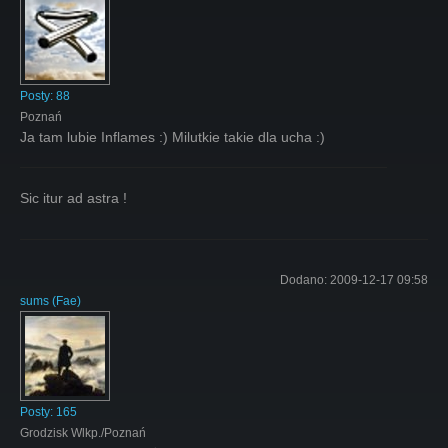
Posty:
88
Poznań
Ja tam lubie Inflames :) Milutkie takie dla ucha :)
Sic itur ad astra !
Dodano:
2009-12-17 09:58
sums
(
Fae
)
Posty:
165
Grodzisk Wlkp./Poznań