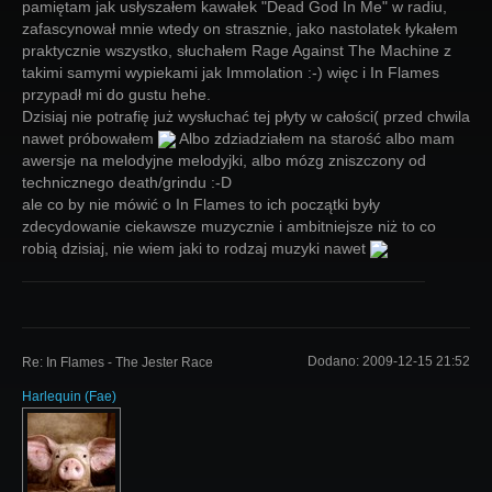
pamiętam jak usłyszałem kawałek "Dead God In Me" w radiu,
zafascynował mnie wtedy on strasznie, jako nastolatek łykałem
praktycznie wszystko, słuchałem Rage Against The Machine z
takimi samymi wypiekami jak Immolation :-) więc i In Flames
przypadł mi do gustu hehe.
Dzisiaj nie potrafię już wysłuchać tej płyty w całości( przed chwila
nawet próbowałem
Albo zdziadziałem na starość albo mam
awersje na melodyjne melodyjki, albo mózg zniszczony od
technicznego death/grindu :-D
ale co by nie mówić o In Flames to ich początki były
zdecydowanie ciekawsze muzycznie i ambitniejsze niż to co
robią dzisiaj, nie wiem jaki to rodzaj muzyki nawet
Dodano:
2009-12-15 21:52
Re: In Flames - The Jester Race
Harlequin
(
Fae
)