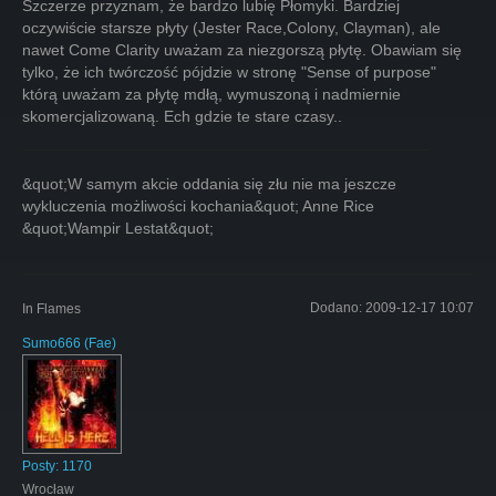
Szczerze przyznam, że bardzo lubię Płomyki. Bardziej
oczywiście starsze płyty (Jester Race,Colony, Clayman), ale
nawet Come Clarity uważam za niezgorszą płytę. Obawiam się
tylko, że ich twórczość pójdzie w stronę "Sense of purpose"
którą uważam za płytę mdłą, wymuszoną i nadmiernie
skomercjalizowaną. Ech gdzie te stare czasy..
&quot;W samym akcie oddania się złu nie ma jeszcze
wykluczenia możliwości kochania&quot; Anne Rice
&quot;Wampir Lestat&quot;
Dodano:
2009-12-17 10:07
In Flames
Sumo666
(
Fae
)
Posty:
1170
Wrocław