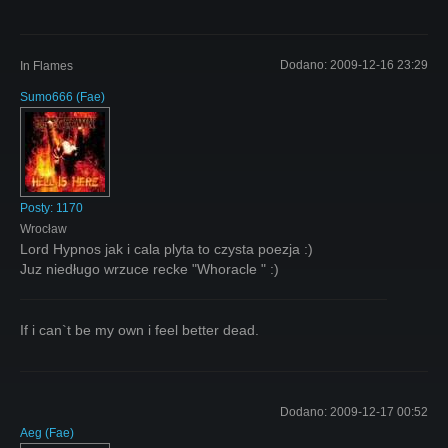
Dodano:
2009-12-16 23:29
In Flames
Sumo666
(
Fae
)
Posty:
1170
Wrocław
Lord Hypnos jak i cala plyta to czysta poezja :)
Juz niedługo wrzuce recke "Whoracle " :)
If i can`t be my own i feel better dead.
Dodano:
2009-12-17 00:52
Aeg
(
Fae
)