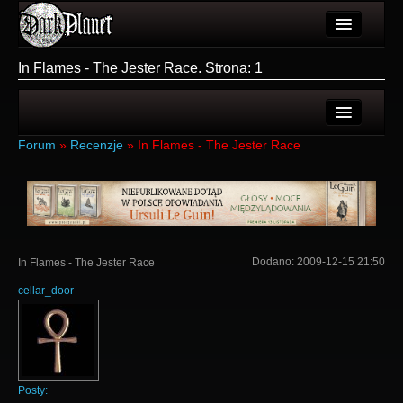
Artykuły
In Flames - The Jester Race. Strona: 1
Użytkownicy
Wydarzenia
Ostatnie tematy
Forum
»
Recenzje
»
In Flames - The Jester Race
Galeria
Nowe tematy
Forum
Login
Więcej
Rejestracja
Dodano:
2009-12-15 21:50
In Flames - The Jester Race
Login
cellar_door
Posty: