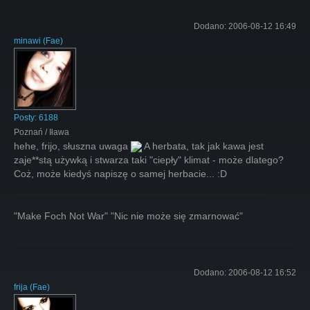
Dodano:
2006-08-12 16:49
minawi
(
Fae
)
Posty:
6188
Poznań / Iława
hehe, frijo, słuszna uwaga
A herbata, tak jak kawa jest
zaje**stą używką i stwarza taki "ciepły" klimat - może dlatego?
Coż, może kiedyś napiszę o samej herbacie... :D
"Make Foch Not War" "Nic nie może się zmarnować"
Dodano:
2006-08-12 16:52
frija
(
Fae
)