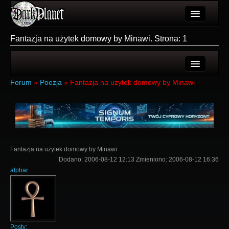
Artykuły
Fantazja na użytek domowy by Minawi. Strona: 1
Użytkownicy
Wydarzenia
Ostatnie tematy
Forum
»
Poezja
»
Fantazja na użytek domowy by Minawi
Galeria
Nowe tematy
Forum
Login
Więcej
Rejestracja
Fantazja na użytek domowy by Minawi
Login
Dodano:
2006-08-12 12:13
Zmieniono:
2006-08-12 16:36
alphar
Posty: