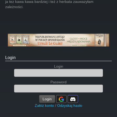
ja tez kawa kawa bardziej i też z herbata zauwazyłam
zależności.
Login
Login
Password
Login
Załóż konto
/
Odzyskaj hasło