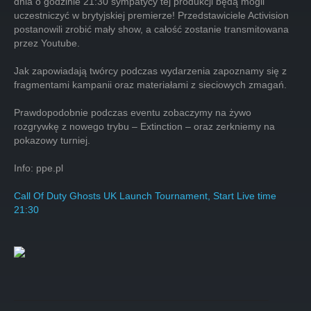
dnia o godzinie 21:30 sympatycy tej produkcji będą mogli
uczestniczyć w brytyjskiej premierze! Przedstawiciele Activision
postanowili zrobić mały show, a całość zostanie transmitowana
przez Youtube.
Jak zapowiadają twórcy podczas wydarzenia zapoznamy się z
fragmentami kampanii oraz materiałami z sieciowych zmagań.
Prawdopodobnie podczas eventu zobaczymy na żywo
rozgrywkę z nowego trybu – Extinction – oraz zerkniemy na
pokazowy turniej.
Info: ppe.pl
Call Of Duty Ghosts UK Launch Tournament, Start Live time
21:30