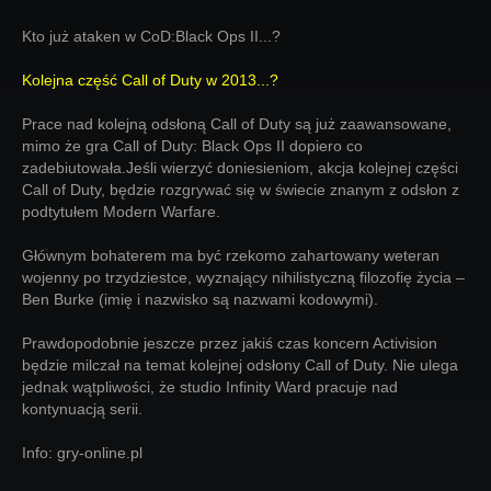
Kto już ataken w CoD:Black Ops II...?
Kolejna część Call of Duty w 2013...?
Prace nad kolejną odsłoną Call of Duty są już zaawansowane,
mimo że gra Call of Duty: Black Ops II dopiero co
zadebiutowała.Jeśli wierzyć doniesieniom, akcja kolejnej części
Call of Duty, będzie rozgrywać się w świecie znanym z odsłon z
podtytułem Modern Warfare.
Głównym bohaterem ma być rzekomo zahartowany weteran
wojenny po trzydziestce, wyznający nihilistyczną filozofię życia –
Ben Burke (imię i nazwisko są nazwami kodowymi).
Prawdopodobnie jeszcze przez jakiś czas koncern Activision
będzie milczał na temat kolejnej odsłony Call of Duty. Nie ulega
jednak wątpliwości, że studio Infinity Ward pracuje nad
kontynuacją serii.
Info: gry-online.pl