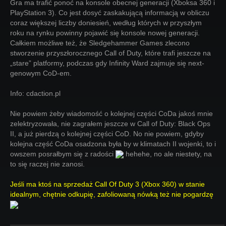
Gra ma trafić ponoć na konsole obecnej generacji (Xboksa 360 i
PlayStation 3). Co jest dosyć zaskakującą informacją w obliczu
coraz większej liczby doniesień, według których w przyszłym
roku na rynku powinny pojawić się konsole nowej generacji.
Całkiem możliwe też, że Sledgehammer Games zlecono
stworzenie przyszłorocznego Call of Duty, które trafi jeszcze na
„stare” platformy, podczas gdy Infinity Ward zajmuje się next-
genowym CoD-em.
Info: cdaction.pl
Nie powiem żeby wiadomość o kolejnej części CoDa jakoś mnie
zelektryzowała, nie zagrałem jeszcze w Call of Duty: Black Ops
II, a już pierdzą o kolejnej części CoD. No nie powiem, gdyby
kolejna część CoDa osadzona była by w klimatach II wojenki, to i
owszem posrałbym się z radości
hehehe, no ale niestety, na
to się raczej nie zanosi.
Jeśli ma ktoś na sprzedaż Call Of Duty 3 (Xbox 360) w stanie
idealnym, chętnie odkupię, zafoliowaną nówką też nie pogardzę