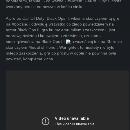
bohaterami, fabułą i - co ważne - światem. Call of Duty: Ghosts
tworzony będzie na nowym w końcu siniku.
A pro po Call Of Duty: Black Ops II, właśnie skończyłem tą grę
na Xbox'sie, i odwołuję wszystko co złego powiedziałem na
temat Black Ops II, gra ku mojemu miłemu zaskoczeniu jest
naprawę świetna i ku swojemu zdziwieniu, czekam z
niecierpliwością na Black Ops III
a wcześniej też na Xbox'sie
skończyłem Medal of Honor: Warfighter, tu niestety nie było
miłego zaskoczenia, gra po prostu w ogóle nie powinna była
powstać, kompletna kicha.