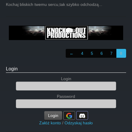
Kochaj bliskich twemu sercu,tak szybko odchodzą...
←
4
5
6
7
8
Login
Login
Password
Login
Załóż konto
/
Odzyskaj hasło