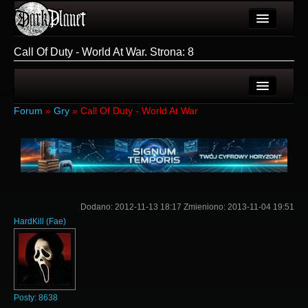
Artykuły
Call Of Duty - World At War. Strona: 8
Użytkownicy
Wydarzenia
Ostatnie tematy
Forum
»
Gry
»
Call Of Duty - World At War
Galeria
Nowe tematy
Forum
Login
Więcej
Rejestracja
Login
Dodano:
2012-11-13 18:17
Zmieniono:
2013-11-04 19:51
HardKill
(
Fae
)
Posty:
8638