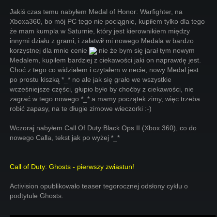
Jakiś czas temu nabyłem Medal of Honor: Warfighter, na
Xboxa360, bo mój PC tego nie pociągnie, kupiłem tylko dla tego
że mam kumpla w Saturnie, który jest kierownikiem między
innymi działu z grami, i załatwił mi nowego Medala w bardzo
korzystnej dla mnie cenie
nie że bym się jarał tym nowym
Medalem, kupiłem bardziej z ciekawości jaki on naprawdę jest.
Choć z tego co widziałem i czytałem w necie, nowy Medal jest
po prostu kiszką *_* no ale jak się grało we wszystkie
wcześniejsze części, głupio było by choćby z ciekawości, nie
zagrać w tego nowego *_* a mamy początek zimy, więc trzeba
robić zapasy, na te długie zimowe wieczorki :-)
Wczoraj nabyłem Call Of Duty:Black Ops II (Xbox 360), co do
nowego Calla, tekst jak po wyżej *_*
Call of Duty: Ghosts - pierwszy zwiastun!
Activision opublikowało teaser tegorocznej odsłony cyklu o
podtytule Ghosts.