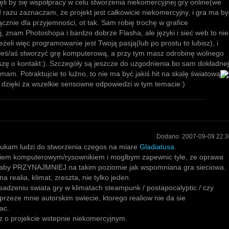
ęli by się współpracy w celu stworzenia niekomercyjnej gry online(we
d razu zaznaczam, że projekt jest całkowicie niekomercyjny, i gra ma by
cznie dla przyjemności, ot tak. Sam robię trochę w grafice
 znam Photoshopa i bardzo dobrze Flasha, ale języki i sieć web to nie
eżeli więc programowanie jest Twoją pasją(lub po prostu to lubisz), i
łeś/aś stworzyć grę komputerową, a przy tym masz odrobinę wolnego
szę o kontakt:). Szczegóły są jeszcze do uzgodnienia bo sam dokładnej
 mam. Potraktujcie to luźno, to nie ma być jakiś hit na skalę światową
 dzięki za wszelkie sensowne odpowiedzi w tym temacie:)
Dodano:
2007-09-09 22:3
zukam ludzi do stworzenia czegos na miare
Gladiatusa
.
kiem komputerowym/rysownikiem i moglbym zapewnic tyle, ze oprawa
alaby PRZYNAJMNIEJ na takim poziomie jak wspomniana gra sieciowa.
 realia, klimat, zreszta, nie tylko jeden.
adzeniu swiata gry w klimatach steampunk / postapocalyptic / czy
zeze mnie autorskim swiecie, ktorego realiow nie da sie
ac.
 o projekcie wstepnie niekomercyjnym.