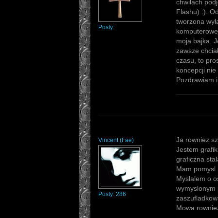
chwilach podj
Flashu) :). O
tworzona wyłą
Posty:
komputerowej,
moja bajka. J
zawsze chcia
czasu, to pro
koncepcji nie
Pozdrawiam i
Ja rowniez s
Vincent
(
Fae
)
Jestem grafi
graficzna st
Mam pomysl na
Myslalem o os
wymyslonym pr
Posty:
286
zaszufladkow
Mowa rowniez