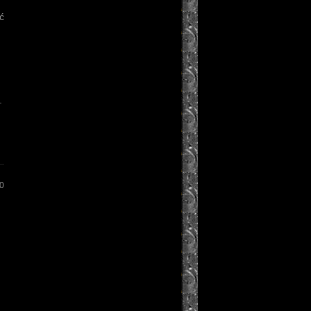
ć
.
0