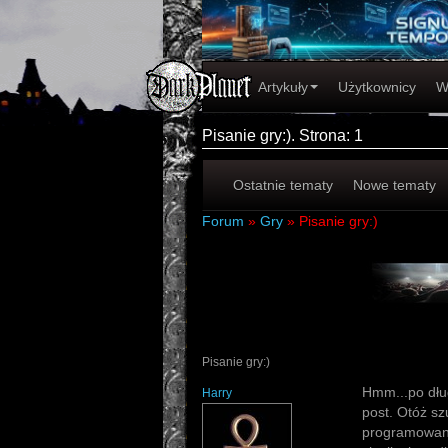
Artykuły
Użytkownicy
W
Pisanie gry:). Strona: 1
Ostatnie tematy
Nowe tematy
Forum
»
Gry
»
Pisanie gry:)
Pisanie gry:)
Hmm...po dług
Harry
post. Otóż sz
programowaniu