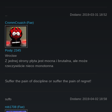
Dodano:
2019-03-31 18:52
...
CrommCruaich
(
Fae
)
Posty:
2345
Wrocław
Z jednej strony płyta jest mocna i brutalna, ale może
rzeczywiście nieco monotonna
Suffer the pain of discipline or suffer the pain of regret!
Dodano:
2019-04-02 18:58
suffo
rob1708
(
Fae
)