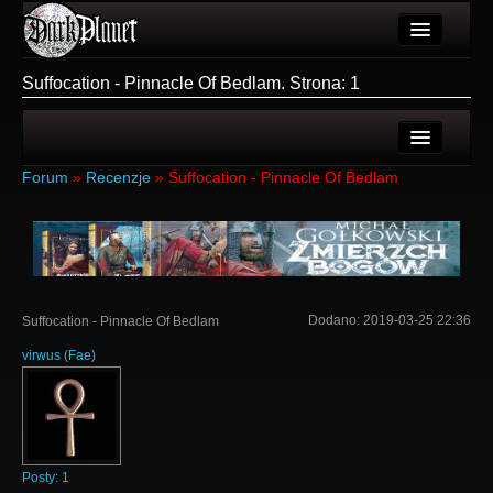
Artykuły
Suffocation - Pinnacle Of Bedlam. Strona: 1
Użytkownicy
Wydarzenia
Ostatnie tematy
Forum
»
Recenzje
»
Suffocation - Pinnacle Of Bedlam
Galeria
Nowe tematy
Forum
Login
Więcej
Rejestracja
Dodano:
2019-03-25 22:36
Suffocation - Pinnacle Of Bedlam
Login
virwus
(
Fae
)
Posty:
1