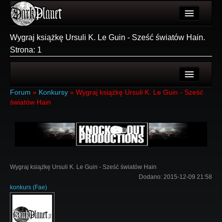
Artykuły
Wygraj książkę Ursuli K. Le Guin - Sześć światów Hain.
Strona: 1
Użytkownicy
Wydarzenia
Galeria
Ostatnie tematy
Forum
»
Konkursy
»
Wygraj książkę Ursuli K. Le Guin - Sześć
światów Hain
Forum
Nowe tematy
Więcej
Login
Login
Rejestracja
Wygraj książkę Ursuli K. Le Guin - Sześć światów Hain
Dodano:
2015-12-09 21:58
konkurs
(
Fae
)