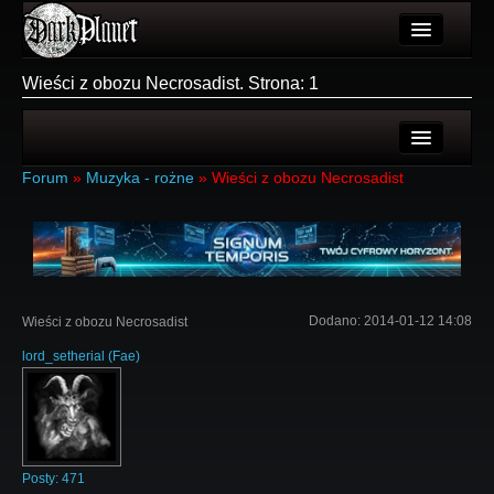
Artykuły
Wieści z obozu Necrosadist. Strona: 1
Użytkownicy
Wydarzenia
Ostatnie tematy
Forum
»
Muzyka - rożne
»
Wieści z obozu Necrosadist
Galeria
Nowe tematy
Forum
Login
Więcej
Rejestracja
Dodano:
2014-01-12 14:08
Wieści z obozu Necrosadist
Login
lord_setherial
(
Fae
)
Posty:
471