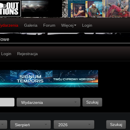
ydarzenia
Galeria
Forum
Więcej
Login
alowe
Login
Rejestracja
Szukaj
Wydarzenia
Szukaj
Sierpień
2026