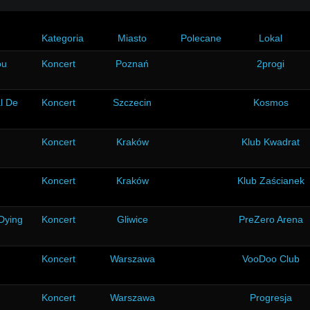
Kategoria
Miasto
Polecane
Lokal
ou
Koncert
Poznań
2progi
l De
Koncert
Szczecin
Kosmos
Koncert
Kraków
Klub Kwadrat
Koncert
Kraków
Klub Zaścianek
 Dying
Koncert
Gliwice
PreZero Arena
Koncert
Warszawa
VooDoo Club
Koncert
Warszawa
Progresja