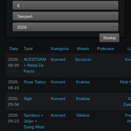
6
Sierpień
2026
Szukaj
Data
Tytuł
Kategoria
Miasto
Polecane
L
2026-
ALESTORM
Koncert
Szczecin
Ko
08-09
+ Metal De
Facto
2026-
Rose Tattoo
Koncert
Kraków
Klub 
08-16
2026-
Sigh
Koncert
Kraków
K
09-04
Zaś
2026-
Spiritbox +
Koncert
Gliwice
Pr
09-23
Jinjer +
A
Dying Wish