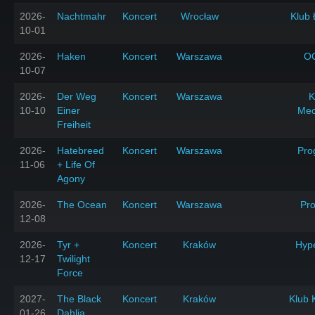
2026-
Nachtmahr
Koncert
Wrocław
Klub 
10-01
2026-
Haken
Koncert
Warszawa
O
10-07
2026-
Der Weg
Koncert
Warszawa
K
10-10
Einer
Mec
Freiheit
2026-
Hatebreed
Koncert
Warszawa
Pro
11-06
+ Life Of
Agony
2026-
The Ocean
Koncert
Warszawa
Pr
12-08
2026-
Tyr +
Koncert
Kraków
Hyp
12-17
Twilight
Force
2027-
The Black
Koncert
Kraków
Klub 
01-26
Dahlia