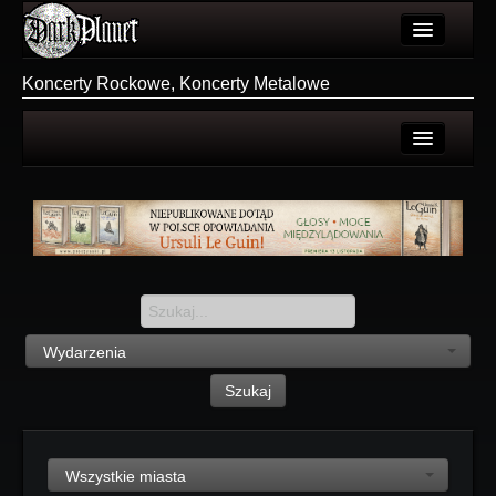
Artykuły
Koncerty Rockowe, Koncerty Metalowe
Użytkownicy
Wydarzenia
Wszystkie
Galeria
Polecane
Forum
Dodaj
Więcej
Login
Login
Wydarzenia
Rejestracja
Szukaj
Wszystkie miasta