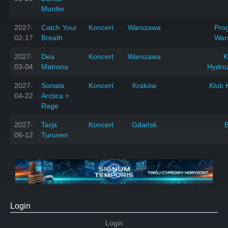
Murder
2027-
Catch Your
Koncert
Warszawa
Prog
02-17
Breath
War
2027-
Dea
Koncert
Warszawa
K
03-04
Matrona
Hydro
2027-
Sonata
Koncert
Kraków
Klub 
04-22
Arctica +
Rage
2027-
Tarja
Koncert
Gdańsk
06-12
Turunen
Login
Login