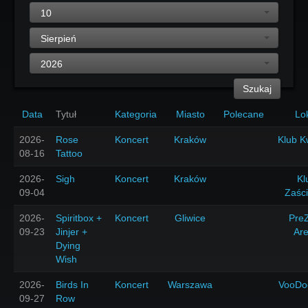
10
Sierpień
2026
Szukaj
Data
Tytuł
Kategoria
Miasto
Polecane
Lo
2026-
Rose
Koncert
Kraków
Klub K
08-16
Tattoo
2026-
Sigh
Koncert
Kraków
Kl
09-04
Zaśc
2026-
Spiritbox +
Koncert
Gliwice
Pre
09-23
Jinjer +
Ar
Dying
Wish
2026-
Birds In
Koncert
Warszawa
VooDo
09-27
Row