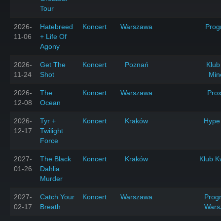
Tour
2026-
Hatebreed
Koncert
Warszawa
Prog
11-06
+ Life Of
Agony
2026-
Get The
Koncert
Poznań
Klub
11-24
Shot
Min
2026-
The
Koncert
Warszawa
Pro
12-08
Ocean
2026-
Tyr +
Koncert
Kraków
Hype
12-17
Twilight
Force
2027-
The Black
Koncert
Kraków
Klub K
01-26
Dahlia
Murder
2027-
Catch Your
Koncert
Warszawa
Progr
02-17
Breath
Wars