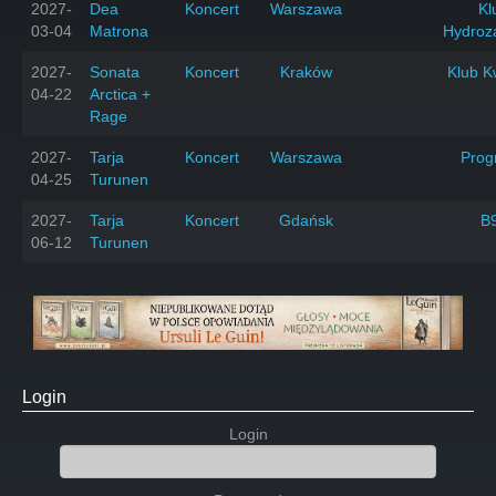
2027-
Dea
Koncert
Warszawa
Kl
03-04
Matrona
Hydroz
2027-
Sonata
Koncert
Kraków
Klub K
04-22
Arctica +
Rage
2027-
Tarja
Koncert
Warszawa
Prog
04-25
Turunen
2027-
Tarja
Koncert
Gdańsk
B
06-12
Turunen
Login
Login