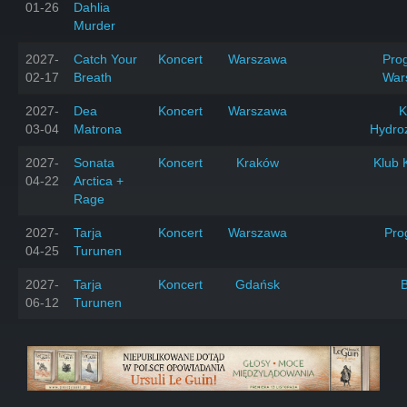
01-26
Dahlia
Murder
2027-
Catch Your
Koncert
Warszawa
Prog
02-17
Breath
War
2027-
Dea
Koncert
Warszawa
K
03-04
Matrona
Hydro
2027-
Sonata
Koncert
Kraków
Klub 
04-22
Arctica +
Rage
2027-
Tarja
Koncert
Warszawa
Pro
04-25
Turunen
2027-
Tarja
Koncert
Gdańsk
06-12
Turunen