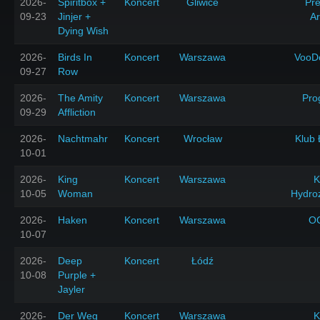
2026-
Spiritbox +
Koncert
Gliwice
Pr
09-23
Jinjer +
A
Dying Wish
2026-
Birds In
Koncert
Warszawa
VooD
09-27
Row
2026-
The Amity
Koncert
Warszawa
Pro
09-29
Affliction
2026-
Nachtmahr
Koncert
Wrocław
Klub 
10-01
2026-
King
Koncert
Warszawa
K
10-05
Woman
Hydro
2026-
Haken
Koncert
Warszawa
O
10-07
2026-
Deep
Koncert
Łódź
10-08
Purple +
Jayler
2026-
Der Weg
Koncert
Warszawa
K