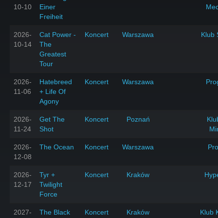
10-10
Einer
Mec
Freiheit
2026-
Cat Power -
Koncert
Warszawa
Klub 
10-14
The
Greatest
Tour
2026-
Hatebreed
Koncert
Warszawa
Pro
11-06
+ Life Of
Agony
2026-
Get The
Koncert
Poznań
Klu
11-24
Shot
Mi
2026-
The Ocean
Koncert
Warszawa
Pr
12-08
2026-
Tyr +
Koncert
Kraków
Hyp
12-17
Twilight
Force
2027-
The Black
Koncert
Kraków
Klub 