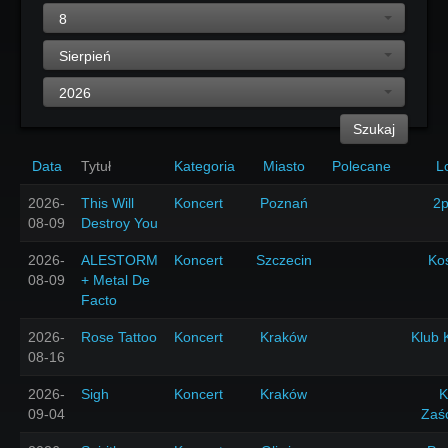
8
Sierpień
2026
Szukaj
Data
Tytuł
Kategoria
Miasto
Polecane
L
2026-
This Will
Koncert
Poznań
2p
08-09
Destroy You
2026-
ALESTORM
Koncert
Szczecin
Ko
08-09
+ Metal De
Facto
2026-
Rose Tattoo
Koncert
Kraków
Klub 
08-16
2026-
Sigh
Koncert
Kraków
K
09-04
Zaś