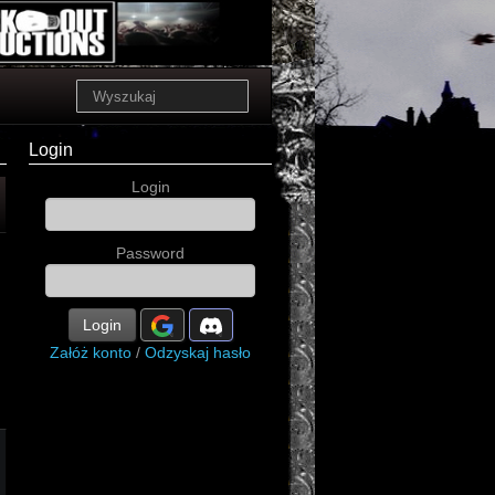
Login
Login
Password
Login
Załóż konto
/
Odzyskaj hasło