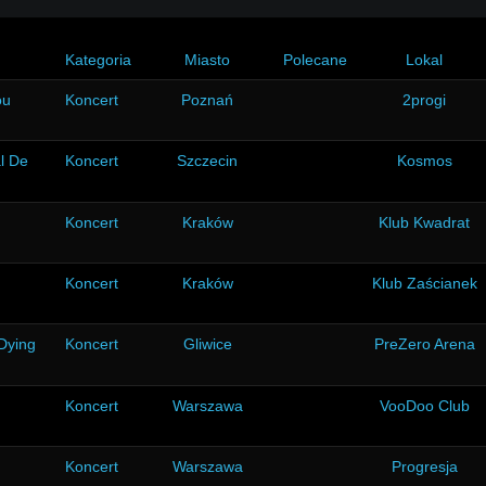
Kategoria
Miasto
Polecane
Lokal
ou
Koncert
Poznań
2progi
l De
Koncert
Szczecin
Kosmos
Koncert
Kraków
Klub Kwadrat
Koncert
Kraków
Klub Zaścianek
 Dying
Koncert
Gliwice
PreZero Arena
Koncert
Warszawa
VooDoo Club
Koncert
Warszawa
Progresja