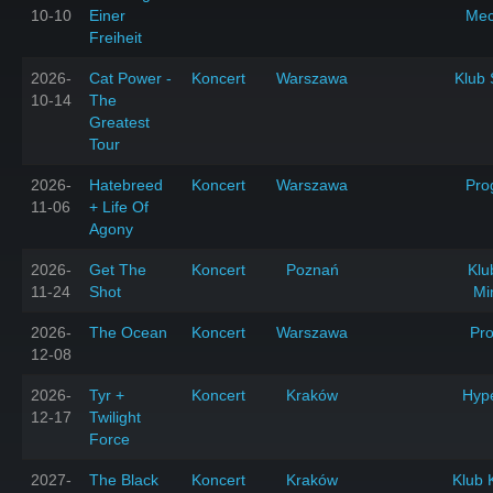
10-10
Einer
Mec
Freiheit
2026-
Cat Power -
Koncert
Warszawa
Klub 
10-14
The
Greatest
Tour
2026-
Hatebreed
Koncert
Warszawa
Pro
11-06
+ Life Of
Agony
2026-
Get The
Koncert
Poznań
Klu
11-24
Shot
Mi
2026-
The Ocean
Koncert
Warszawa
Pr
12-08
2026-
Tyr +
Koncert
Kraków
Hyp
12-17
Twilight
Force
2027-
The Black
Koncert
Kraków
Klub 