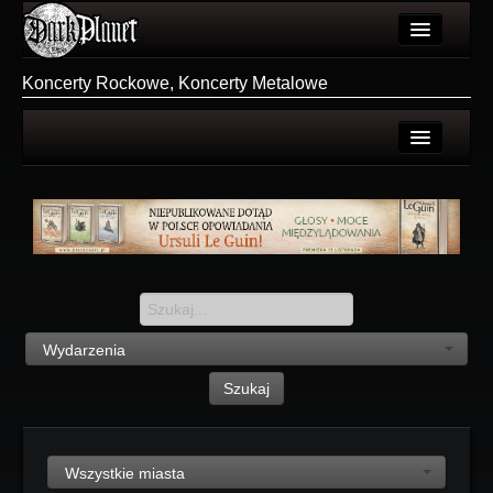
Artykuły
Koncerty Rockowe, Koncerty Metalowe
Użytkownicy
Wydarzenia
Wszystkie
Galeria
Polecane
Forum
Dodaj
Więcej
Login
Login
Wydarzenia
Rejestracja
Szukaj
Wszystkie miasta