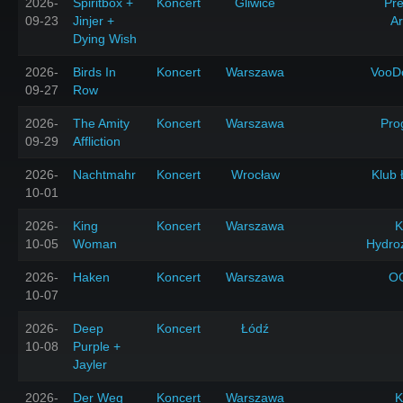
2026-
Spiritbox +
Koncert
Gliwice
Pr
09-23
Jinjer +
A
Dying Wish
2026-
Birds In
Koncert
Warszawa
VooD
09-27
Row
2026-
The Amity
Koncert
Warszawa
Pro
09-29
Affliction
2026-
Nachtmahr
Koncert
Wrocław
Klub 
10-01
2026-
King
Koncert
Warszawa
K
10-05
Woman
Hydro
2026-
Haken
Koncert
Warszawa
O
10-07
2026-
Deep
Koncert
Łódź
10-08
Purple +
Jayler
2026-
Der Weg
Koncert
Warszawa
K