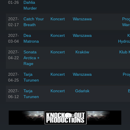
01-26
Dahlia
Murder
2027-
Catch Your
Koncert
Warszawa
Prog
02-17
Breath
War
2027-
Dea
Koncert
Warszawa
K
03-04
Matrona
Hydro
2027-
Sonata
Koncert
Kraków
Klub 
04-22
Arctica +
Rage
2027-
Tarja
Koncert
Warszawa
Pro
04-25
Turunen
2027-
Tarja
Koncert
Gdańsk
06-12
Turunen