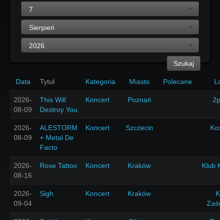
7
Sierpień
2026
Szukaj
Data
Tytuł
Kategoria
Miasto
Polecane
L
2026-
This Will
Koncert
Poznań
2p
08-09
Destroy You
2026-
ALESTORM
Koncert
Szczecin
Ko
08-09
+ Metal De
Facto
2026-
Rose Tattoo
Koncert
Kraków
Klub 
08-16
2026-
Sigh
Koncert
Kraków
K
09-04
Zaś