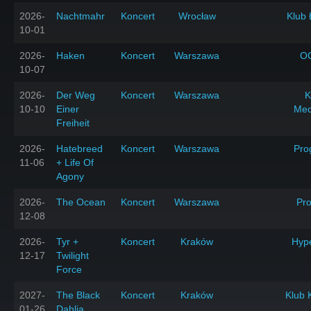
2026-
Nachtmahr
Koncert
Wrocław
Klub 
10-01
2026-
Haken
Koncert
Warszawa
O
10-07
2026-
Der Weg
Koncert
Warszawa
K
10-10
Einer
Mec
Freiheit
2026-
Hatebreed
Koncert
Warszawa
Pro
11-06
+ Life Of
Agony
2026-
The Ocean
Koncert
Warszawa
Pr
12-08
2026-
Tyr +
Koncert
Kraków
Hyp
12-17
Twilight
Force
2027-
The Black
Koncert
Kraków
Klub 
01-26
Dahlia