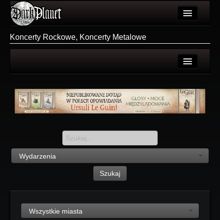
Artykuły
Koncerty Rockowe, Koncerty Metalowe
Użytkownicy
Wydarzenia
Wszystkie
Galeria
Polecane
Forum
Dodaj
Więcej
Login
Login
Wydarzenia
Rejestracja
Szukaj
Wszystkie miasta