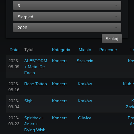
6
Sierpień
2026
Szukaj
Data
Tytuł
Kategoria
Miasto
Polecane
L
2026-
ALESTORM
Koncert
Szczecin
Ko
08-09
+ Metal De
Facto
2026-
Rose Tattoo
Koncert
Kraków
Klub 
08-16
2026-
Sigh
Koncert
Kraków
K
09-04
Zaś
2026-
Spiritbox +
Koncert
Gliwice
Pr
09-23
Jinjer +
A
Dying Wish