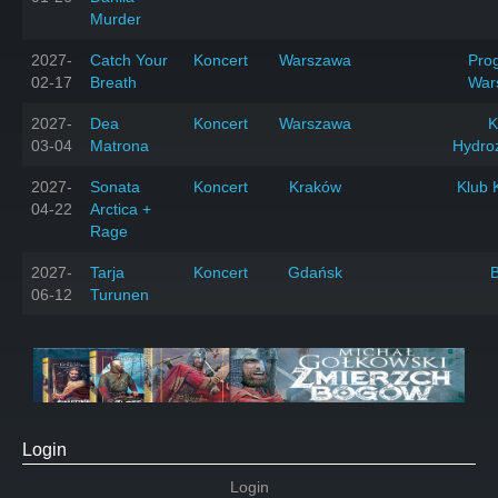
Murder
2027-
Catch Your
Koncert
Warszawa
Prog
02-17
Breath
War
2027-
Dea
Koncert
Warszawa
K
03-04
Matrona
Hydro
2027-
Sonata
Koncert
Kraków
Klub 
04-22
Arctica +
Rage
2027-
Tarja
Koncert
Gdańsk
06-12
Turunen
Login
Login